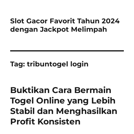
Slot Gacor Favorit Tahun 2024
dengan Jackpot Melimpah
Tag:
tribuntogel login
Buktikan Cara Bermain
Togel Online yang Lebih
Stabil dan Menghasilkan
Profit Konsisten