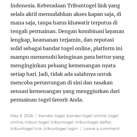
Indonesia. Keberadaan Tribuntogel link yang
selalu aktif memudahkan akses kapan saja, di
mana saja, tanpa harus khawatir terputus di
tengah permainan. Dengan kombinasi layanan
lengkap, keamanan terjamin, dan reputasi
solid sebagai bandar togel online, platform ini
mampu memenuhi keinginan para bettor yang
menginginkan peluang kemenangan nyata
setiap hari. Jadi, tidak ada salahnya untuk
mencoba peruntungan di sini dan rasakan
sensasi kemenangan yang menggiurkan dari
permainan togel favorit Anda.
Posted
Tags
May 9, 2026
bandar togel
,
bandar togel online
,
togel
on
online
,
tribun togel
,
tribuntogel
,
tribuntogel daftar
,
on
tribuntogel link
,
tribuntogel login
Leave a comment
Buktika