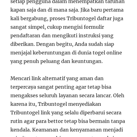
setiap pengguna dalam menempatkan taruhan
kapan saja dan di mana saja. Jika baru pertama
kali bergabung, proses Tribuntogel daftar juga
sangat simpel, cukup mengisi formulir
pendaftaran dan mengikuti instruksi yang
diberikan. Dengan begitu, Anda sudah siap
menjajal keberuntungan di dunia togel online
yang penuh peluang dan keuntungan.
Mencari link alternatif yang aman dan
terpercaya sangat penting agar tetap bisa
mengakses seluruh layanan secara lancar. Oleh
karena itu, Tribuntogel menyediakan
Tribuntogel link yang selalu diperbarui secara
rutin agar para bettor tetap bisa bermain tanpa
kendala. Keamanan dan kenyamanan menjadi