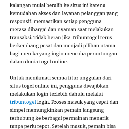
kalangan mulai beralih ke situs ini karena
kemudahan akses dan layanan pelanggan yang
responsif, memastikan setiap pengguna
merasa dihargai dan nyaman saat melakukan
transaksi. Tidak heran jika Tribuntogel terus
berkembang pesat dan menjadi pilihan utama
bagi mereka yang ingin mencoba peruntungan
dalam dunia togel online.
Untuk menikmati semua fitur unggulan dari
situs togel online ini, pengguna diwajibkan
melakukan login terlebih dahulu melalui
tribuntogel
login. Proses masuk yang cepat dan
simpel memungkinkan pemain langsung
terhubung ke berbagai permainan menarik
tanpa perlu repot. Setelah masuk, pemain bisa