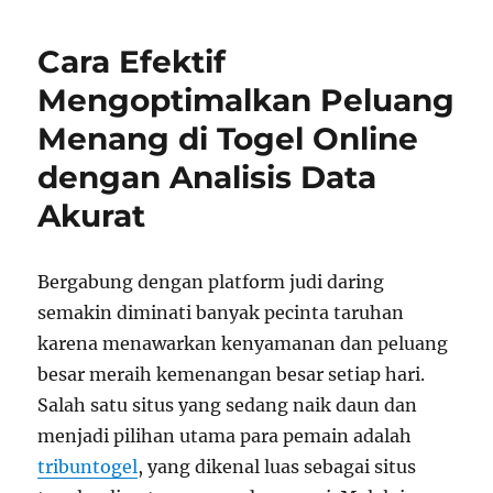
Cara
Bermai
Cara Efektif
Togel
Online
Mengoptimalkan Peluang
yang
Menang di Togel Online
Lebih
Stabil
dengan Analisis Data
dan
Menghas
Akurat
Profit
Konsiste
Bergabung dengan platform judi daring
semakin diminati banyak pecinta taruhan
karena menawarkan kenyamanan dan peluang
besar meraih kemenangan besar setiap hari.
Salah satu situs yang sedang naik daun dan
menjadi pilihan utama para pemain adalah
tribuntogel
, yang dikenal luas sebagai situs