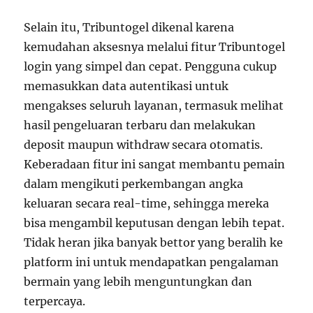
Selain itu, Tribuntogel dikenal karena
kemudahan aksesnya melalui fitur Tribuntogel
login yang simpel dan cepat. Pengguna cukup
memasukkan data autentikasi untuk
mengakses seluruh layanan, termasuk melihat
hasil pengeluaran terbaru dan melakukan
deposit maupun withdraw secara otomatis.
Keberadaan fitur ini sangat membantu pemain
dalam mengikuti perkembangan angka
keluaran secara real-time, sehingga mereka
bisa mengambil keputusan dengan lebih tepat.
Tidak heran jika banyak bettor yang beralih ke
platform ini untuk mendapatkan pengalaman
bermain yang lebih menguntungkan dan
terpercaya.