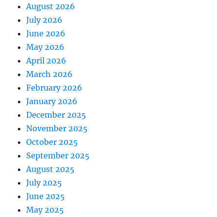
August 2026
July 2026
June 2026
May 2026
April 2026
March 2026
February 2026
January 2026
December 2025
November 2025
October 2025
September 2025
August 2025
July 2025
June 2025
May 2025