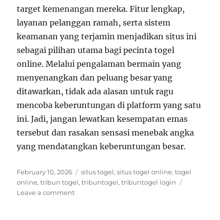
target kemenangan mereka. Fitur lengkap,
layanan pelanggan ramah, serta sistem
keamanan yang terjamin menjadikan situs ini
sebagai pilihan utama bagi pecinta togel
online. Melalui pengalaman bermain yang
menyenangkan dan peluang besar yang
ditawarkan, tidak ada alasan untuk ragu
mencoba keberuntungan di platform yang satu
ini. Jadi, jangan lewatkan kesempatan emas
tersebut dan rasakan sensasi menebak angka
yang mendatangkan keberuntungan besar.
Posted
Tags
February 10, 2026
situs togel
,
situs togel online
,
togel
on
online
,
tribun togel
,
tribuntogel
,
tribuntogel login
on
Leave a comment
Mengapa
Situs