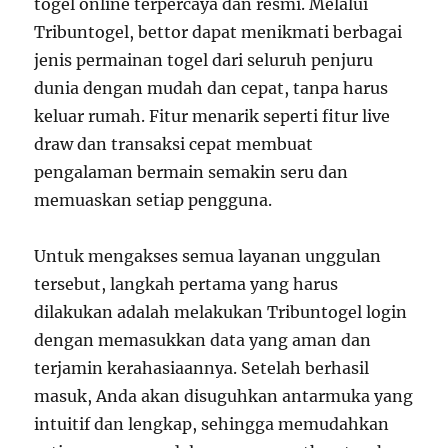
togel online terpercaya dan resmi. Melalui
Tribuntogel, bettor dapat menikmati berbagai
jenis permainan togel dari seluruh penjuru
dunia dengan mudah dan cepat, tanpa harus
keluar rumah. Fitur menarik seperti fitur live
draw dan transaksi cepat membuat
pengalaman bermain semakin seru dan
memuaskan setiap pengguna.
Untuk mengakses semua layanan unggulan
tersebut, langkah pertama yang harus
dilakukan adalah melakukan Tribuntogel login
dengan memasukkan data yang aman dan
terjamin kerahasiaannya. Setelah berhasil
masuk, Anda akan disuguhkan antarmuka yang
intuitif dan lengkap, sehingga memudahkan