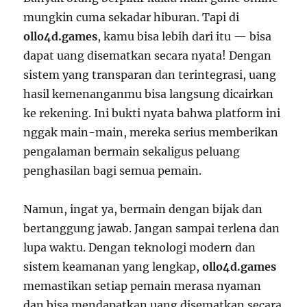
mungkin cuma sekadar hiburan. Tapi di
ollo4d.games
, kamu bisa lebih dari itu — bisa
dapat uang disematkan secara nyata! Dengan
sistem yang transparan dan terintegrasi, uang
hasil kemenanganmu bisa langsung dicairkan
ke rekening. Ini bukti nyata bahwa platform ini
nggak main-main, mereka serius memberikan
pengalaman bermain sekaligus peluang
penghasilan bagi semua pemain.
Namun, ingat ya, bermain dengan bijak dan
bertanggung jawab. Jangan sampai terlena dan
lupa waktu. Dengan teknologi modern dan
sistem keamanan yang lengkap,
ollo4d.games
memastikan setiap pemain merasa nyaman
dan bisa mendapatkan uang disematkan secara