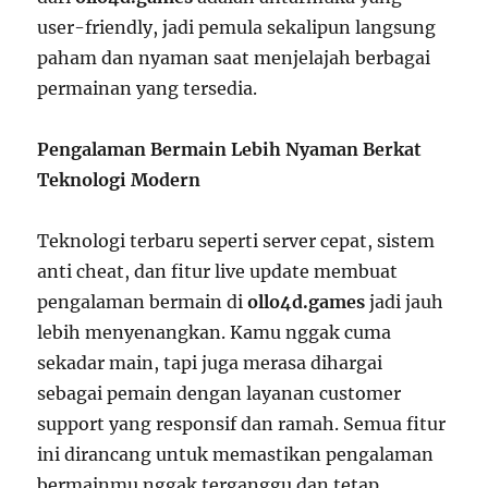
user-friendly, jadi pemula sekalipun langsung
paham dan nyaman saat menjelajah berbagai
permainan yang tersedia.
Pengalaman Bermain Lebih Nyaman Berkat
Teknologi Modern
Teknologi terbaru seperti server cepat, sistem
anti cheat, dan fitur live update membuat
pengalaman bermain di
ollo4d.games
jadi jauh
lebih menyenangkan. Kamu nggak cuma
sekadar main, tapi juga merasa dihargai
sebagai pemain dengan layanan customer
support yang responsif dan ramah. Semua fitur
ini dirancang untuk memastikan pengalaman
bermainmu nggak terganggu dan tetap