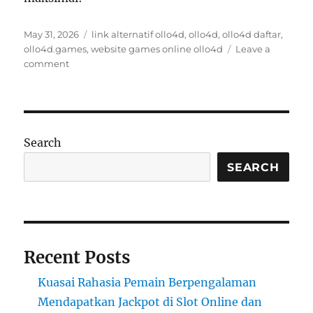
Posted
Tags
May 31, 2026
link alternatif ollo4d
,
ollo4d
,
ollo4d daftar
,
on
ollo4d.games
,
website games online ollo4d
Leave a
on
comment
Situs
Game
Online
Resmi
dengan
Search
Teknologi
Modern
SEARCH
untuk
Pengalaman
Bermain
Lebih
Nyaman
Recent Posts
Kuasai Rahasia Pemain Berpengalaman
Mendapatkan Jackpot di Slot Online dan