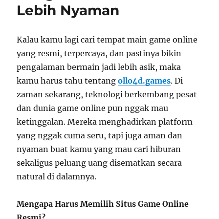
Lebih Nyaman
Kalau kamu lagi cari tempat main game online
yang resmi, terpercaya, dan pastinya bikin
pengalaman bermain jadi lebih asik, maka
kamu harus tahu tentang
ollo4d.games
. Di
zaman sekarang, teknologi berkembang pesat
dan dunia game online pun nggak mau
ketinggalan. Mereka menghadirkan platform
yang nggak cuma seru, tapi juga aman dan
nyaman buat kamu yang mau cari hiburan
sekaligus peluang uang disematkan secara
natural di dalamnya.
Mengapa Harus Memilih Situs Game Online
Resmi?