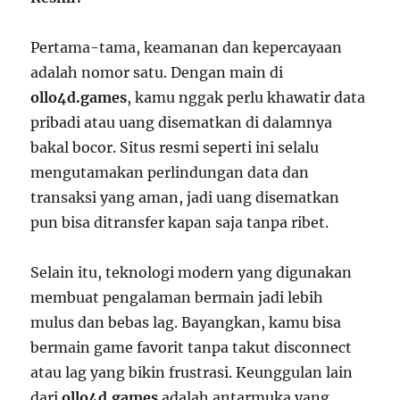
Pertama-tama, keamanan dan kepercayaan
adalah nomor satu. Dengan main di
ollo4d.games
, kamu nggak perlu khawatir data
pribadi atau uang disematkan di dalamnya
bakal bocor. Situs resmi seperti ini selalu
mengutamakan perlindungan data dan
transaksi yang aman, jadi uang disematkan
pun bisa ditransfer kapan saja tanpa ribet.
Selain itu, teknologi modern yang digunakan
membuat pengalaman bermain jadi lebih
mulus dan bebas lag. Bayangkan, kamu bisa
bermain game favorit tanpa takut disconnect
atau lag yang bikin frustrasi. Keunggulan lain
dari
ollo4d.games
adalah antarmuka yang