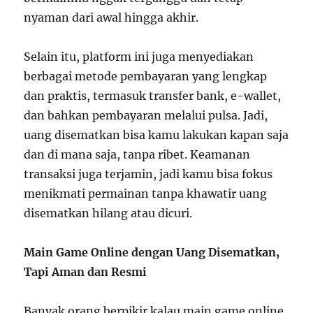
nyaman dari awal hingga akhir.
Selain itu, platform ini juga menyediakan
berbagai metode pembayaran yang lengkap
dan praktis, termasuk transfer bank, e-wallet,
dan bahkan pembayaran melalui pulsa. Jadi,
uang disematkan bisa kamu lakukan kapan saja
dan di mana saja, tanpa ribet. Keamanan
transaksi juga terjamin, jadi kamu bisa fokus
menikmati permainan tanpa khawatir uang
disematkan hilang atau dicuri.
Main Game Online dengan Uang Disematkan,
Tapi Aman dan Resmi
Banyak orang berpikir kalau main game online