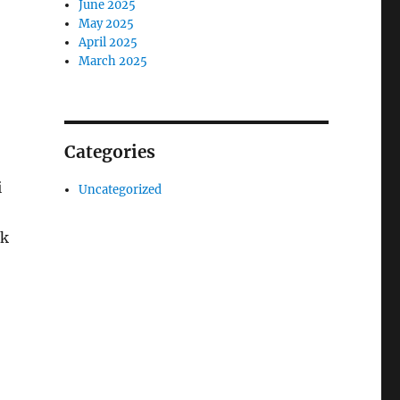
June 2025
May 2025
April 2025
March 2025
Categories
i
Uncategorized
uk