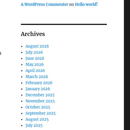
A WordPress Commenter
on
Hello world!
Archives
August 2026
n
July 2026
June 2026
May 2026
April 2026
March 2026
February 2026
January 2026
December 2025
November 2025
October 2025
September 2025
August 2025
July 2025