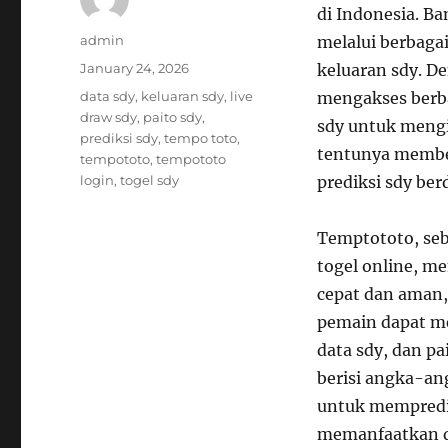
di Indonesia. B
Author
admin
melalui berbagai
Posted
January 24, 2026
keluaran sdy. D
on
Tags
data sdy
,
keluaran sdy
,
live
mengakses berba
draw sdy
,
paito sdy
,
sdy untuk mengi
prediksi sdy
,
tempo toto
,
tentunya member
tempototo
,
tempototo
login
,
togel sdy
prediksi sdy ber
Temptototo, seb
togel online, m
cepat dan aman,
pemain dapat mel
data sdy, dan pa
berisi angka-an
untuk mempredik
memanfaatkan d