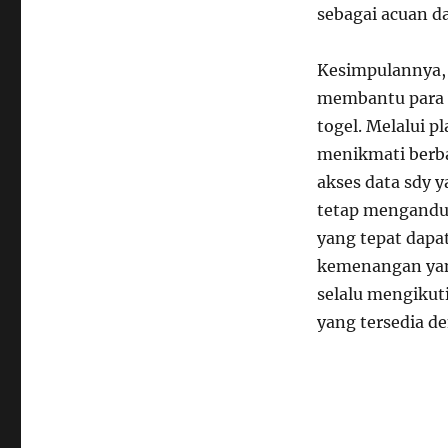
sebagai acuan d
Kesimpulannya, 
membantu para b
togel. Melalui p
menikmati berba
akses data sdy 
tetap mengandu
yang tepat dap
kemenangan yang
selalu mengikut
yang tersedia de