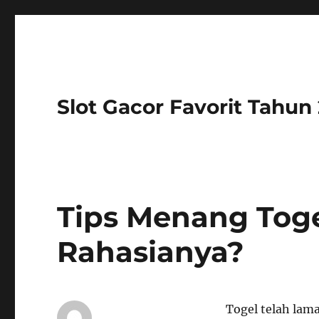
Slot Gacor Favorit Tahu
Tips Menang Toge
Rahasianya?
Togel telah lama