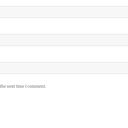
 the next time I comment.