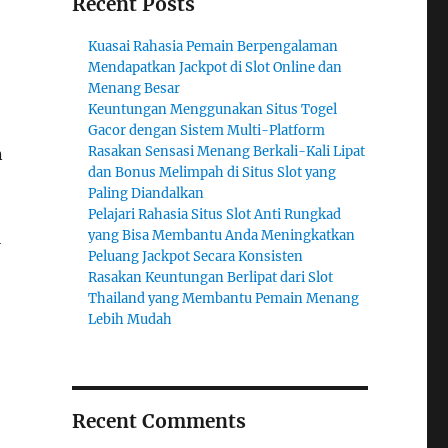
Recent Posts
Kuasai Rahasia Pemain Berpengalaman
Mendapatkan Jackpot di Slot Online dan
Menang Besar
Keuntungan Menggunakan Situs Togel
Gacor dengan Sistem Multi-Platform
Rasakan Sensasi Menang Berkali-Kali Lipat
n
dan Bonus Melimpah di Situs Slot yang
Paling Diandalkan
Pelajari Rahasia Situs Slot Anti Rungkad
yang Bisa Membantu Anda Meningkatkan
i
Peluang Jackpot Secara Konsisten
Rasakan Keuntungan Berlipat dari Slot
Thailand yang Membantu Pemain Menang
Lebih Mudah
Recent Comments