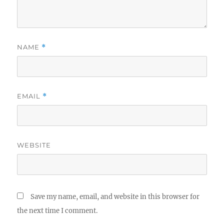
NAME
*
EMAIL
*
WEBSITE
Save my name, email, and website in this browser for
the next time I comment.