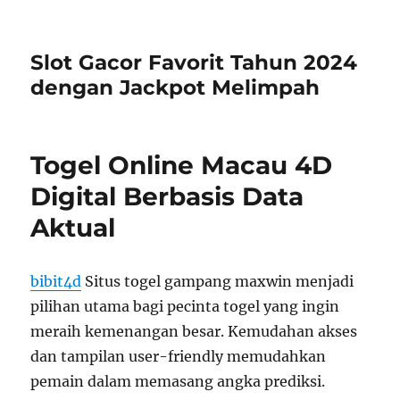
Slot Gacor Favorit Tahun 2024
dengan Jackpot Melimpah
Togel Online Macau 4D
Digital Berbasis Data
Aktual
bibit4d
Situs togel gampang maxwin menjadi
pilihan utama bagi pecinta togel yang ingin
meraih kemenangan besar. Kemudahan akses
dan tampilan user-friendly memudahkan
pemain dalam memasang angka prediksi.