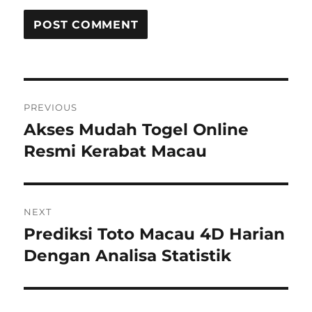
Post
PREVIOUS
navigation
Akses Mudah Togel Online
Previous
post:
Resmi Kerabat Macau
NEXT
Prediksi Toto Macau 4D Harian
Next
post:
Dengan Analisa Statistik