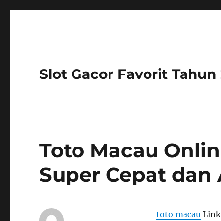
Slot Gacor Favorit Tahu
Toto Macau Onlin
Super Cepat dan
toto macau
Link 