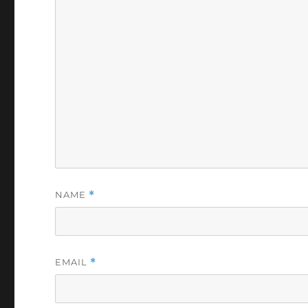
NAME
*
EMAIL
*