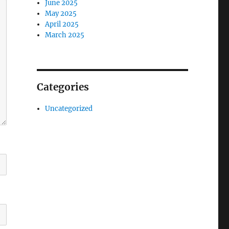
June 2025
May 2025
April 2025
March 2025
Categories
Uncategorized