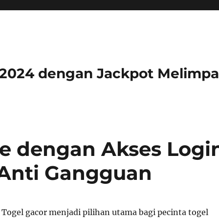
n 2024 dengan Jackpot Melimp
e dengan Akses Logi
 Anti Gangguan
Togel gacor menjadi pilihan utama bagi pecinta togel