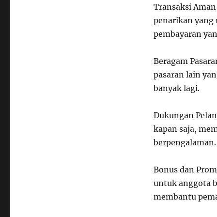
Transaksi Aman
penarikan yang
pembayaran yang
Beragam Pasara
pasaran lain ya
banyak lagi.
Dukungan Pelan
kapan saja, me
berpengalaman.
Bonus dan Prom
untuk anggota ba
membantu pema