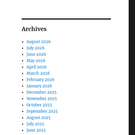
Archives
August 2026
July 2026
June 2026
May 2026
April 2026
March 2026
February 2026
January 2026
December 2025
November 2025
October 2025
September 2025
August 2025
July 2025
June 2025