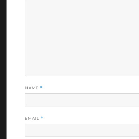
NAME
*
EMAIL
*