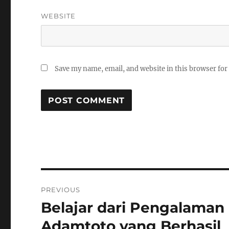
WEBSITE
Save my name, email, and website in this browser for
Post
PREVIOUS
navigation
Belajar dari Pengalaman 
Previous
post:
Adamtoto yang Berhasil