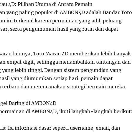
au 4D: Pilihan Utama di Antara Pemain
ran yang paling populer di AMBON4D adalah Bandar Toto
an ini terkenal karena permainan yang adil, peluang
ar, serta pengumuman hasil yang rutin dan dapat
asaran lainnya, Toto Macau 4D memberikan lebih banyak
gan empat digit, sehingga menambahkan tantangan dan
yang lebih tinggi. Dengan sistem pengundian yang
hasil yang diumumkan setiap hari, pemain dapat
a terbaru dan merencanakan strategi bermain mereka.
ogel Daring di AMBON4D
permainan di AMBON4D, ikuti langkah-langkah berikut
is: Isi informasi dasar seperti username, email, dan