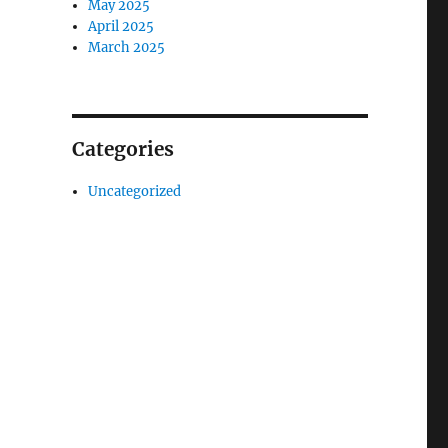
May 2025
April 2025
March 2025
Categories
Uncategorized
: