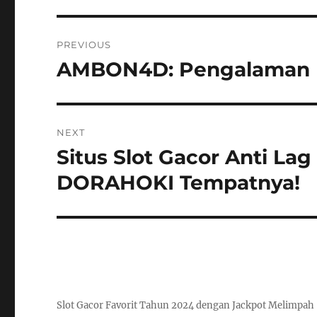
Post
PREVIOUS
navigation
AMBON4D: Pengalaman 
Previous
post:
NEXT
Situs Slot Gacor Anti La
Next
post:
DORAHOKI Tempatnya!
Slot Gacor Favorit Tahun 2024 dengan Jackpot Melimpah