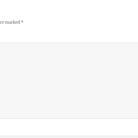
 are marked
*