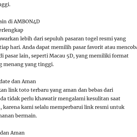
ggi.
ain di AMBON4D
erlengkap
rkan lebih dari sepuluh pasaran togel resmi yang
tiap hari. Anda dapat memilih pasar favorit atau mencob
i pasar lain, seperti Macau 5D, yang memiliki format
g menang yang tinggi.
pdate dan Aman
n link toto terbaru yang aman dan bebas dari
da tidak perlu khawatir mengalami kesulitan saat
, karena kami selalu memperbarui link resmi untuk
anan bermain.
t dan Aman