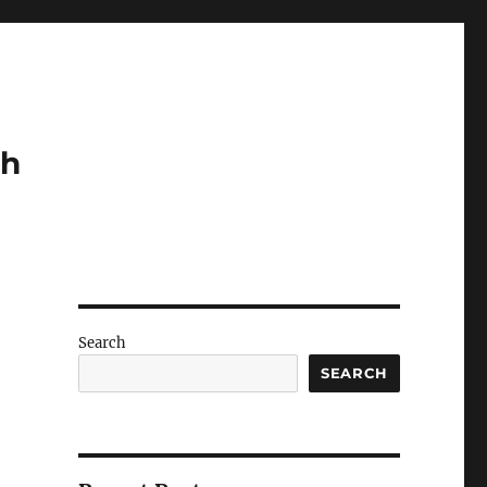
ah
Search
SEARCH