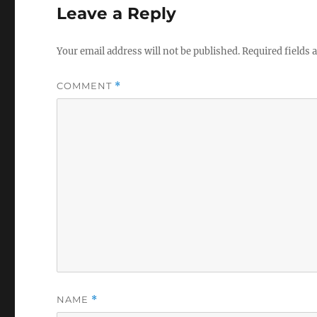
Leave a Reply
Your email address will not be published.
Required fields
COMMENT
*
NAME
*