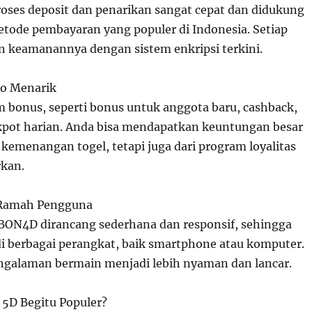
ses deposit dan penarikan sangat cepat dan didukung
etode pembayaran yang populer di Indonesia. Setiap
in keamanannya dengan sistem enkripsi terkini.
o Menarik
 bonus, seperti bonus untuk anggota baru, cashback,
ackpot harian. Anda bisa mendapatkan keuntungan besar
 kemenangan togel, tetapi juga dari program loyalitas
kan.
 Ramah Pengguna
BON4D dirancang sederhana dan responsif, sehingga
i berbagai perangkat, baik smartphone atau komputer.
galaman bermain menjadi lebih nyaman dan lancar.
5D Begitu Populer?