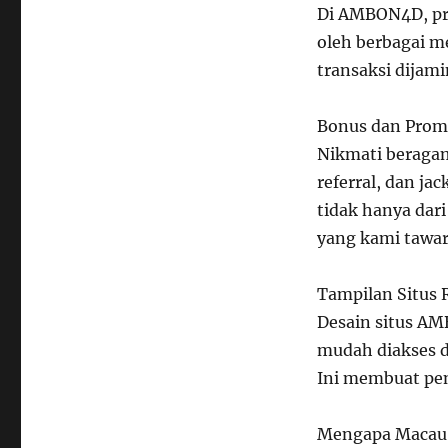
Di AMBON4D, pro
oleh berbagai m
transaksi dijam
Bonus dan Prom
Nikmati beragam
referral, dan j
tidak hanya dari
yang kami tawar
Tampilan Situs
Desain situs AM
mudah diakses d
Ini membuat pen
Mengapa Macau 