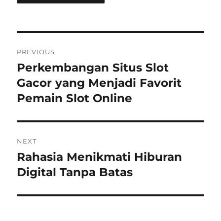
Post
PREVIOUS
navigation
Perkembangan Situs Slot
Previous
post:
Gacor yang Menjadi Favorit
Pemain Slot Online
NEXT
Rahasia Menikmati Hiburan
Next
post:
Digital Tanpa Batas