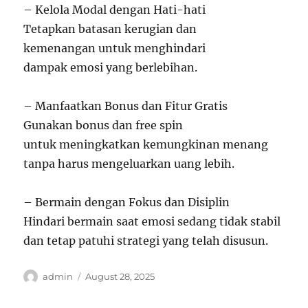
– Kelola Modal dengan Hati-hati
Tetapkan batasan kerugian dan
kemenangan untuk menghindari
dampak emosi yang berlebihan.
– Manfaatkan Bonus dan Fitur Gratis
Gunakan bonus dan free spin
untuk meningkatkan kemungkinan menang
tanpa harus mengeluarkan uang lebih.
– Bermain dengan Fokus dan Disiplin
Hindari bermain saat emosi sedang tidak stabil
dan tetap patuhi strategi yang telah disusun.
Author
Posted
admin
August 28, 2025
on