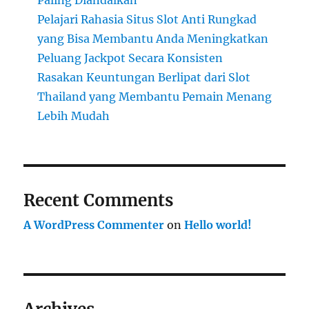
Paling Diandalkan
Pelajari Rahasia Situs Slot Anti Rungkad
yang Bisa Membantu Anda Meningkatkan
Peluang Jackpot Secara Konsisten
Rasakan Keuntungan Berlipat dari Slot
Thailand yang Membantu Pemain Menang
Lebih Mudah
Recent Comments
A WordPress Commenter
on
Hello world!