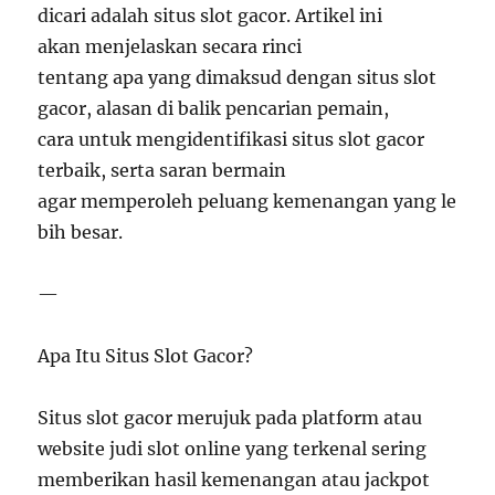
dicari adalah situs slot gacor. Artikel ini
akan menjelaskan secara rinci
tentang apa yang dimaksud dengan situs slot
gacor, alasan di balik pencarian pemain,
cara untuk mengidentifikasi situs slot gacor
terbaik, serta saran bermain
agar memperoleh peluang kemenangan yang le
bih besar.
—
Apa Itu Situs Slot Gacor?
Situs slot gacor merujuk pada platform atau
website judi slot online yang terkenal sering
memberikan hasil kemenangan atau jackpot