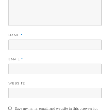
NAME
*
EMAIL
*
WEBSITE
Save my name, email, and website in this browser for