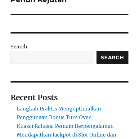
Search
SEARCH
Recent Posts
Langkah Praktis Mengoptimalkan
Penggunaan Bonus Turn Over
Kuasai Rahasia Pemain Berpengalaman
Mendapatkan Jackpot di Slot Online dan