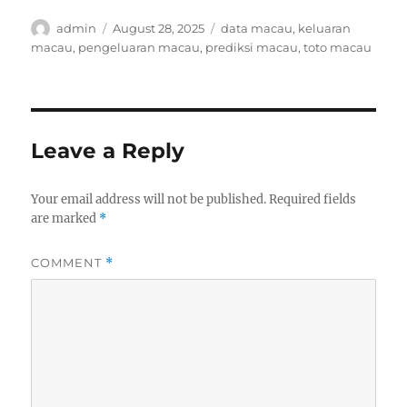
Author
Posted
Tags
admin
August 28, 2025
data macau
,
keluaran
on
macau
,
pengeluaran macau
,
prediksi macau
,
toto macau
Leave a Reply
Your email address will not be published.
Required fields
are marked
*
COMMENT
*