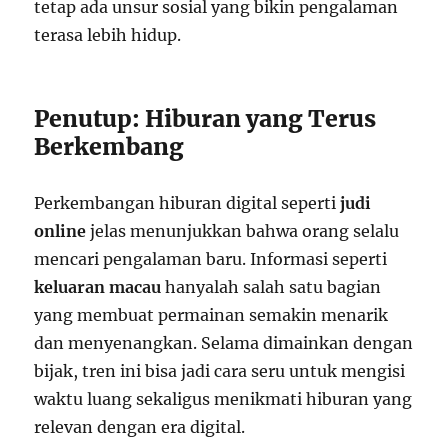
tetap ada unsur sosial yang bikin pengalaman
terasa lebih hidup.
Penutup: Hiburan yang Terus
Berkembang
Perkembangan hiburan digital seperti
judi
online
jelas menunjukkan bahwa orang selalu
mencari pengalaman baru. Informasi seperti
keluaran macau
hanyalah salah satu bagian
yang membuat permainan semakin menarik
dan menyenangkan. Selama dimainkan dengan
bijak, tren ini bisa jadi cara seru untuk mengisi
waktu luang sekaligus menikmati hiburan yang
relevan dengan era digital.