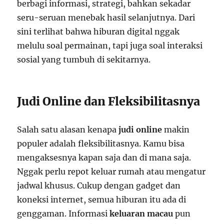
berbagi informasi, strategi, bahkan sekadar
seru-seruan menebak hasil selanjutnya. Dari
sini terlihat bahwa hiburan digital nggak
melulu soal permainan, tapi juga soal interaksi
sosial yang tumbuh di sekitarnya.
Judi Online dan Fleksibilitasnya
Salah satu alasan kenapa
judi online
makin
populer adalah fleksibilitasnya. Kamu bisa
mengaksesnya kapan saja dan di mana saja.
Nggak perlu repot keluar rumah atau mengatur
jadwal khusus. Cukup dengan gadget dan
koneksi internet, semua hiburan itu ada di
genggaman. Informasi
keluaran macau
pun