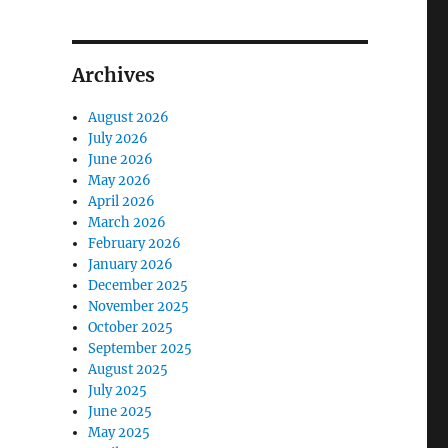
Archives
August 2026
July 2026
June 2026
May 2026
April 2026
March 2026
February 2026
January 2026
December 2025
November 2025
October 2025
September 2025
August 2025
July 2025
June 2025
May 2025