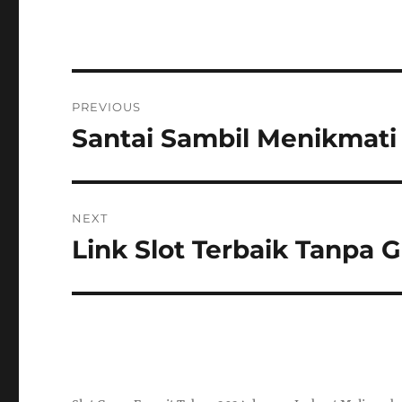
Post
PREVIOUS
navigation
Santai Sambil Menikmat
Previous
post:
NEXT
Link Slot Terbaik Tanpa
Next
post: