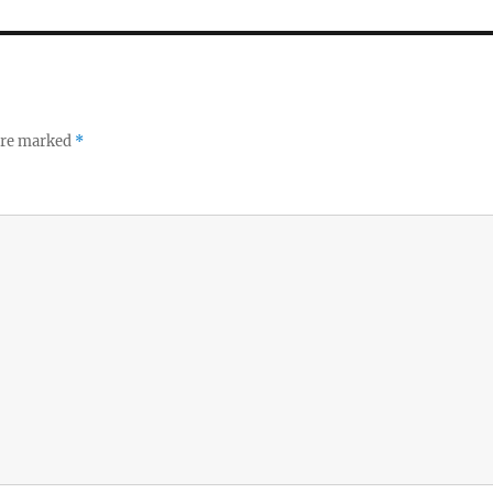
 are marked
*