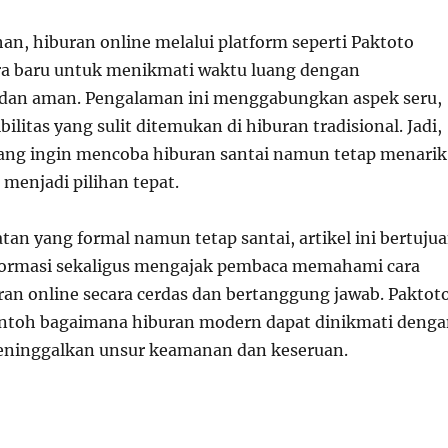
an, hiburan online melalui platform seperti Paktoto
a baru untuk menikmati waktu luang dengan
an aman. Pengalaman ini menggabungkan aspek seru,
ibilitas yang sulit ditemukan di hiburan tradisional. Jadi,
yang ingin mencoba hiburan santai namun tetap menarik
a menjadi pilihan tepat.
an yang formal namun tetap santai, artikel ini bertuju
ormasi sekaligus mengajak pembaca memahami cara
an online secara cerdas dan bertanggung jawab. Paktot
ontoh bagaimana hiburan modern dapat dinikmati deng
ninggalkan unsur keamanan dan keseruan.