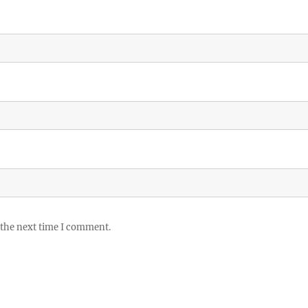
 the next time I comment.