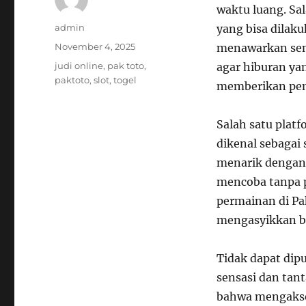
waktu luang. Sal
Author
admin
yang bisa dilak
Posted
November 4, 2025
menawarkan sens
on
Tags
judi online
,
pak toto
,
agar hiburan ya
paktoto
,
slot
,
togel
memberikan peng
Salah satu plat
dikenal sebagai
menarik dengan 
mencoba tanpa p
permainan di P
mengasyikkan b
Tidak dapat dipu
sensasi dan tan
bahwa mengakses