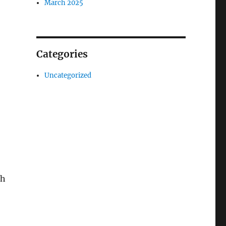
March 2025
Categories
Uncategorized
ah