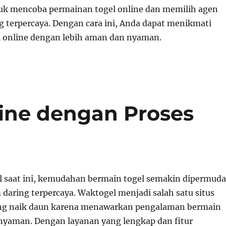
uk mencoba permainan togel online dan memilih agen
ng terpercaya. Dengan cara ini, Anda dapat menikmati
 online dengan lebih aman dan nyaman.
ine dengan Proses
al saat ini, kemudahan bermain togel semakin dipermud
 daring terpercaya. Waktogel menjadi salah satu situs
ang naik daun karena menawarkan pengalaman bermain
yaman. Dengan layanan yang lengkap dan fitur