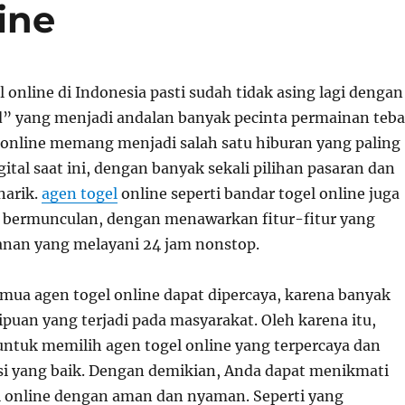
ine
online di Indonesia pasti sudah tidak asing lagi dengan
” yang menjadi andalan banyak pecinta permainan teb
l online memang menjadi salah satu hiburan yang paling
igital saat ini, dengan banyak sekali pilihan pasaran dan
narik.
agen togel
online seperti bandar togel online juga
 bermunculan, dengan menawarkan fitur-fitur yang
anan yang melayani 24 jam nonstop.
mua agen togel online dapat dipercaya, karena banyak
ipuan yang terjadi pada masyarakat. Oleh karena itu,
untuk memilih agen togel online yang terpercaya dan
si yang baik. Dengan demikian, Anda dapat menikmati
 online dengan aman dan nyaman. Seperti yang