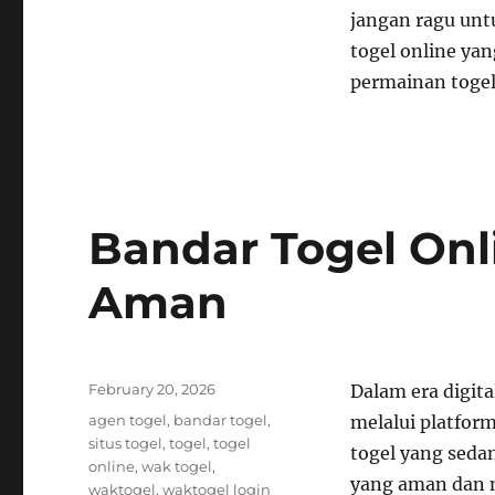
jangan ragu unt
togel online ya
permainan togel
Bandar Togel Onl
Aman
Posted
February 20, 2026
Dalam era digit
on
Tags
agen togel
,
bandar togel
,
melalui platform
situs togel
,
togel
,
togel
togel yang sed
online
,
wak togel
,
yang aman dan n
waktogel
,
waktogel login