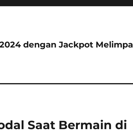
n 2024 dengan Jackpot Melimp
dal Saat Bermain di