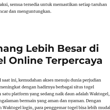
ksi, semua tersedia untuk memastikan setiap taruhan
ancar dan menguntungkan.
ang Lebih Besar di
el Online Terpercaya
al saat ini, kemudahan akses menuju dunia perjudian
meningkat dengan hadirnya berbagai situs togel
ah satu platform yang sedang naik daun adalah Waktogel,
galaman bermain yang aman dan nyaman. Dengan
n Waktogel login, para penggemar togel bisa lebih muda