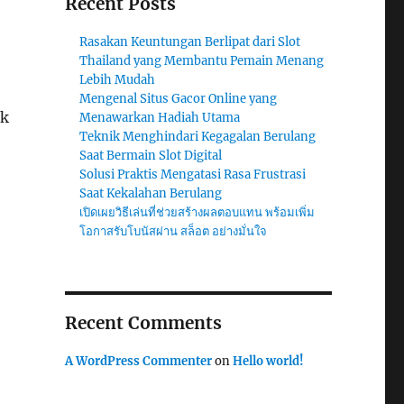
Recent Posts
Rasakan Keuntungan Berlipat dari Slot
Thailand yang Membantu Pemain Menang
Lebih Mudah
Mengenal Situs Gacor Online yang
ak
Menawarkan Hadiah Utama
Teknik Menghindari Kegagalan Berulang
Saat Bermain Slot Digital
Solusi Praktis Mengatasi Rasa Frustrasi
Saat Kekalahan Berulang
เปิดเผยวิธีเล่นที่ช่วยสร้างผลตอบแทน พร้อมเพิ่ม
โอกาสรับโบนัสผ่าน สล็อต อย่างมั่นใจ
Recent Comments
A WordPress Commenter
on
Hello world!