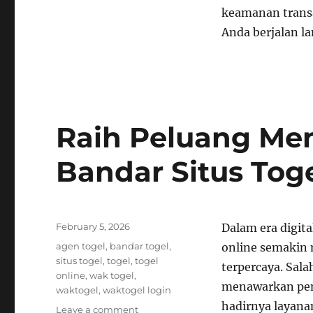
keamanan transa
Anda berjalan l
Raih Peluang Men
Bandar Situs Tog
Posted
February 5, 2026
Dalam era digit
on
Tags
agen togel
,
bandar togel
,
online semakin 
situs togel
,
togel
,
togel
terpercaya. Sal
online
,
wak togel
,
menawarkan pen
waktogel
,
waktogel login
hadirnya layana
on
Leave a comment