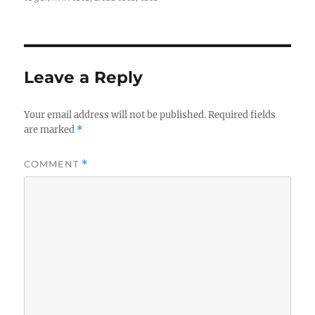
Leave a Reply
Your email address will not be published.
Required fields
are marked
*
COMMENT
*