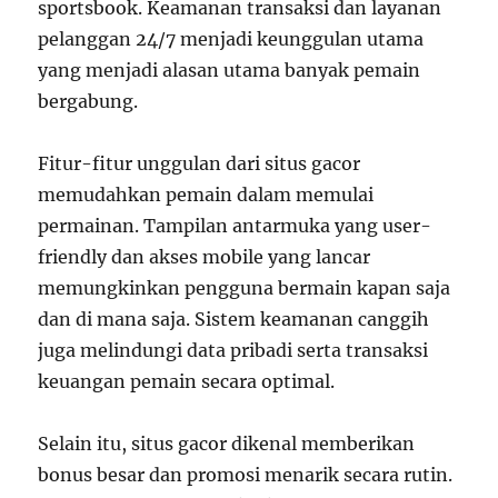
sportsbook. Keamanan transaksi dan layanan
pelanggan 24/7 menjadi keunggulan utama
yang menjadi alasan utama banyak pemain
bergabung.
Fitur-fitur unggulan dari situs gacor
memudahkan pemain dalam memulai
permainan. Tampilan antarmuka yang user-
friendly dan akses mobile yang lancar
memungkinkan pengguna bermain kapan saja
dan di mana saja. Sistem keamanan canggih
juga melindungi data pribadi serta transaksi
keuangan pemain secara optimal.
Selain itu, situs gacor dikenal memberikan
bonus besar dan promosi menarik secara rutin.