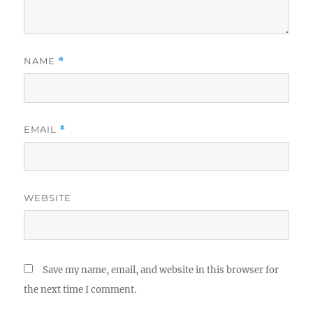
NAME
*
EMAIL
*
WEBSITE
Save my name, email, and website in this browser for
the next time I comment.