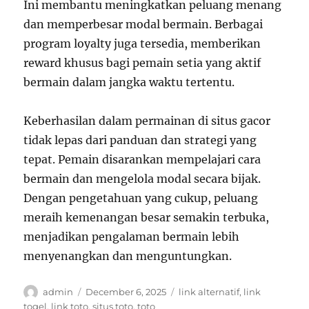
Ini membantu meningkatkan peluang menang
dan memperbesar modal bermain. Berbagai
program loyalty juga tersedia, memberikan
reward khusus bagi pemain setia yang aktif
bermain dalam jangka waktu tertentu.
Keberhasilan dalam permainan di situs gacor
tidak lepas dari panduan dan strategi yang
tepat. Pemain disarankan mempelajari cara
bermain dan mengelola modal secara bijak.
Dengan pengetahuan yang cukup, peluang
meraih kemenangan besar semakin terbuka,
menjadikan pengalaman bermain lebih
menyenangkan dan menguntungkan.
Author
Posted
Tags
admin
December 6, 2025
link alternatif
,
link
on
togel
,
link toto
,
situs toto
,
toto