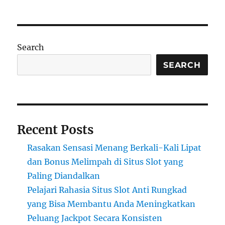
Search
SEARCH
Recent Posts
Rasakan Sensasi Menang Berkali-Kali Lipat
dan Bonus Melimpah di Situs Slot yang
Paling Diandalkan
Pelajari Rahasia Situs Slot Anti Rungkad
yang Bisa Membantu Anda Meningkatkan
Peluang Jackpot Secara Konsisten