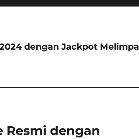
n 2024 dengan Jackpot Melimp
ne Resmi dengan