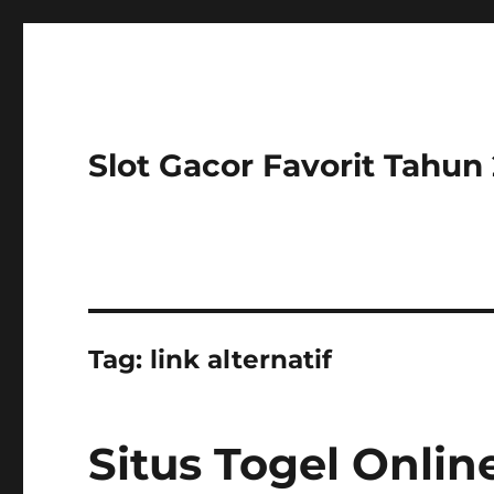
Slot Gacor Favorit Tahu
Tag:
link alternatif
Situs Togel Onli