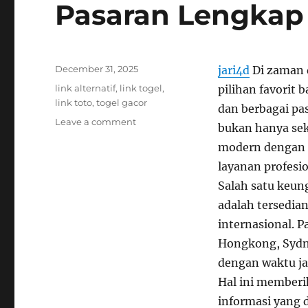
Pasaran Lengkap
Posted
December 31, 2025
jari4d
Di zaman d
on
Tags
link alternatif
,
link togel
,
pilihan favorit
link toto
,
togel gacor
dan berbagai pas
on
Leave a comment
bukan hanya sek
Situs
modern dengan s
Togel
Online
layanan profesio
Resmi
Salah satu keung
dengan
adalah tersedia
Pasaran
Lengkap
internasional. P
dan
Hongkong, Sydne
Proses
dengan waktu jad
Aman
Hal ini memberi
informasi yang d