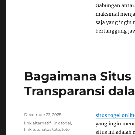
Gabungan antara
maksimal menjadi
saja yang ingin
bertanggung ja
Bagaimana Situs
Transparansi dal
Posted
December 23, 2025
situs togel onlin
on
Tags
link alternatif
,
link togel
,
yang ingin men
link toto
,
situs toto
,
toto
situs ini adala