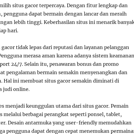
ilih situs gacor terpercaya. Dengan fitur lengkap dan
, pengguna dapat bermain dengan lancar dan meraih
gan lebih tinggi. Keberhasilan situs ini menarik banya
ap hari.
s gacor tidak lepas dari reputasi dan layanan pelanggan
. Pengguna merasa aman karena adanya sistem keamana
port 24/7. Selain itu, penawaran bonus dan promo
at pengalaman bermain semakin menyenangkan dan
Hal ini membuat situs gacor semakin diminati di
 judi online.
 menjadi keunggulan utama dari situs gacor. Pemain
melalui berbagai perangkat seperti ponsel, tablet,
r. Desain antarmuka yang user-friendly memudahkan
ngga pengguna dapat dengan cepat menemukan permaina