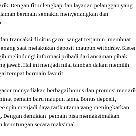
ik. Dengan fitur lengkap dan layanan pelanggan yang
galaman bermain semakin menyenangkan dan
.
an transaksi di situs gacor sangat terjamin, membuat
tenang saat melakukan deposit maupun withdraw. Sist
h melindungi informasi pribadi dari ancaman pihak
ng jawab. Hal ini menjadi nilai tambah dalam memilih
gai tempat bermain favorit.
us gacor menyediakan berbagai bonus dan promosi menari
inat pemain baru maupun lama. Bonus deposit,
ree spin menjadi daya tarik utama yang meningkatkan
. Dengan demikian, pemain bisa memaksimalkan
 keuntungan secara maksimal.