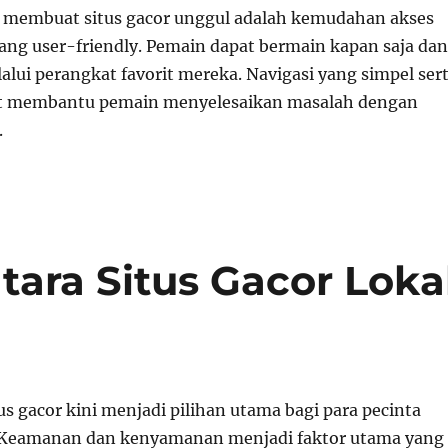
g membuat situs gacor unggul adalah kemudahan akses
yang user-friendly. Pemain dapat bermain kapan saja dan
alui perangkat favorit mereka. Navigasi yang simpel ser
hat membantu pemain menyelesaikan masalah dengan
.
ara Situs Gacor Loka
l
us gacor kini menjadi pilihan utama bagi para pecinta
. Keamanan dan kenyamanan menjadi faktor utama yang