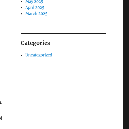
May 2025
April 2025
March 2025
Categories
Uncategorized
.
i