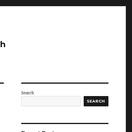
ah
Search
SEARCH