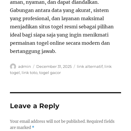
aman, nyaman, dan dapat diandalkan.
Gabungan antara data yang akurat, sistem
yang profesional, dan layanan maksimal
menjadikan situs togel resmi sebagai pilihan
ideal bagi siapa saja yang ingin menikmati
permainan togel online secara modern dan
bertanggung jawab.
Author
Posted
Tags
admin
December 31, 2025
link alternatif
,
link
on
togel
,
link toto
,
togel gacor
Leave a Reply
Your email address will not be published.
Required fields
are marked
*