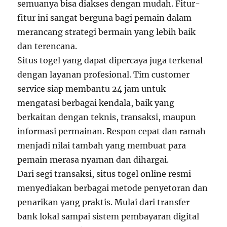
semuanya bisa diakses dengan mudah. Fitur-
fitur ini sangat berguna bagi pemain dalam
merancang strategi bermain yang lebih baik
dan terencana.
Situs togel yang dapat dipercaya juga terkenal
dengan layanan profesional. Tim customer
service siap membantu 24 jam untuk
mengatasi berbagai kendala, baik yang
berkaitan dengan teknis, transaksi, maupun
informasi permainan. Respon cepat dan ramah
menjadi nilai tambah yang membuat para
pemain merasa nyaman dan dihargai.
Dari segi transaksi, situs togel online resmi
menyediakan berbagai metode penyetoran dan
penarikan yang praktis. Mulai dari transfer
bank lokal sampai sistem pembayaran digital