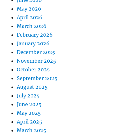
June 2026
May 2026
April 2026
March 2026
February 2026
January 2026
December 2025
November 2025
October 2025
September 2025
August 2025
July 2025
June 2025
May 2025
April 2025
March 2025