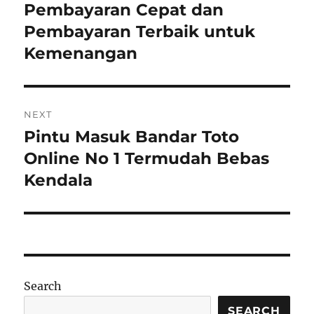
post:
Pembayaran Cepat dan
Pembayaran Terbaik untuk
Kemenangan
NEXT
Pintu Masuk Bandar Toto
Next
post:
Online No 1 Termudah Bebas
Kendala
Search
SEARCH