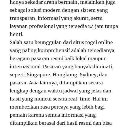
hanya sekadar arena bermain, melainkan juga
sebagai solusi modern dengan sistem yang
transparan, informasi yang akurat, serta
layanan profesional yang tersedia 24 jam tanpa
henti.
Salah satu keunggulan dari situs togel online
yang paling komprehensif adalah tersedianya
beragam pasaran resmi baik lokal maupun
internasional. Pasaran yang banyak diminati,
seperti Singapore, Hongkong, Sydney, dan
pasaran Asia lainnya, ditampilkan secara
lengkap dengan waktu jadwal yang jelas dan
hasil yang muncul secara real-time. Hal ini
memberikan rasa percaya yang lebih bagi
pemain karena semua informasi yang
ditampilkan berasal dari hasil resmi dan bisa