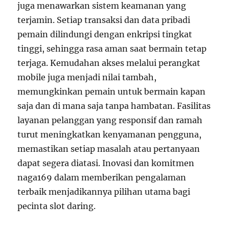
juga menawarkan sistem keamanan yang
terjamin. Setiap transaksi dan data pribadi
pemain dilindungi dengan enkripsi tingkat
tinggi, sehingga rasa aman saat bermain tetap
terjaga. Kemudahan akses melalui perangkat
mobile juga menjadi nilai tambah,
memungkinkan pemain untuk bermain kapan
saja dan di mana saja tanpa hambatan. Fasilitas
layanan pelanggan yang responsif dan ramah
turut meningkatkan kenyamanan pengguna,
memastikan setiap masalah atau pertanyaan
dapat segera diatasi. Inovasi dan komitmen
naga169 dalam memberikan pengalaman
terbaik menjadikannya pilihan utama bagi
pecinta slot daring.