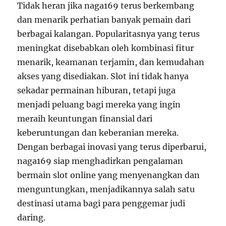
Tidak heran jika naga169 terus berkembang
dan menarik perhatian banyak pemain dari
berbagai kalangan. Popularitasnya yang terus
meningkat disebabkan oleh kombinasi fitur
menarik, keamanan terjamin, dan kemudahan
akses yang disediakan. Slot ini tidak hanya
sekadar permainan hiburan, tetapi juga
menjadi peluang bagi mereka yang ingin
meraih keuntungan finansial dari
keberuntungan dan keberanian mereka.
Dengan berbagai inovasi yang terus diperbarui,
naga169 siap menghadirkan pengalaman
bermain slot online yang menyenangkan dan
menguntungkan, menjadikannya salah satu
destinasi utama bagi para penggemar judi
daring.