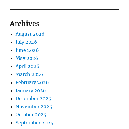
Archives
August 2026
July 2026
June 2026
May 2026
April 2026
March 2026
February 2026
January 2026
December 2025
November 2025
October 2025
September 2025