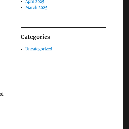
April 2025
March 2025
Categories
Uncategorized
si