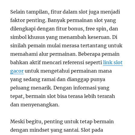
Selain tampilan, fitur dalam slot juga menjadi
faktor penting. Banyak permainan slot yang
dilengkapi dengan fitur bonus, free spin, dan
simbol khusus yang menambah keseruan. Di
sinilah pemain mulai merasa tertantang untuk
memahami alur permainan. Beberapa pemain
bahkan aktif mencari referensi seperti
link slot
gacor
untuk mengetahui permainan mana
yang sedang ramai dan dianggap punya
peluang menarik. Dengan informasi yang
tepat, bermain slot bisa terasa lebih terarah
dan menyenangkan.
Meski begitu, penting untuk tetap bermain
dengan mindset yang santai. Slot pada