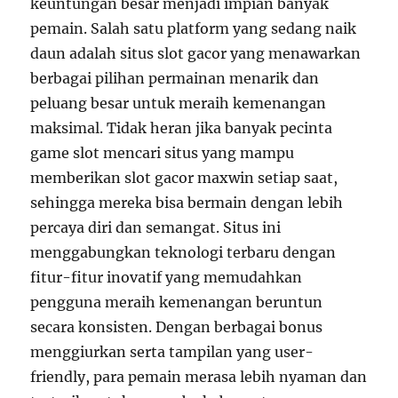
keuntungan besar menjadi impian banyak
pemain. Salah satu platform yang sedang naik
daun adalah situs slot gacor yang menawarkan
berbagai pilihan permainan menarik dan
peluang besar untuk meraih kemenangan
maksimal. Tidak heran jika banyak pecinta
game slot mencari situs yang mampu
memberikan slot gacor maxwin setiap saat,
sehingga mereka bisa bermain dengan lebih
percaya diri dan semangat. Situs ini
menggabungkan teknologi terbaru dengan
fitur-fitur inovatif yang memudahkan
pengguna meraih kemenangan beruntun
secara konsisten. Dengan berbagai bonus
menggiurkan serta tampilan yang user-
friendly, para pemain merasa lebih nyaman dan