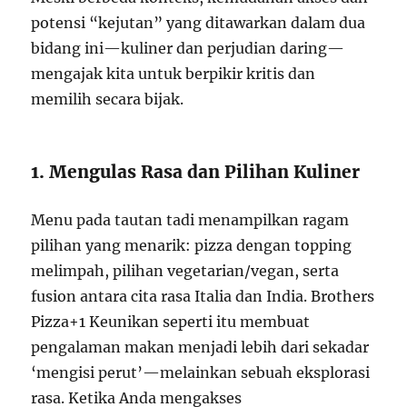
potensi “kejutan” yang ditawarkan dalam dua
bidang ini—kuliner dan perjudian daring—
mengajak kita untuk berpikir kritis dan
memilih secara bijak.
1. Mengulas Rasa dan Pilihan Kuliner
Menu pada tautan tadi menampilkan ragam
pilihan yang menarik: pizza dengan topping
melimpah, pilihan vegetarian/vegan, serta
fusion antara cita rasa Italia dan India. Brothers
Pizza+1 Keunikan seperti itu membuat
pengalaman makan menjadi lebih dari sekadar
‘mengisi perut’—melainkan sebuah eksplorasi
rasa. Ketika Anda mengakses