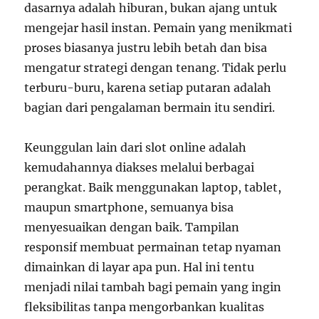
dasarnya adalah hiburan, bukan ajang untuk
mengejar hasil instan. Pemain yang menikmati
proses biasanya justru lebih betah dan bisa
mengatur strategi dengan tenang. Tidak perlu
terburu-buru, karena setiap putaran adalah
bagian dari pengalaman bermain itu sendiri.
Keunggulan lain dari slot online adalah
kemudahannya diakses melalui berbagai
perangkat. Baik menggunakan laptop, tablet,
maupun smartphone, semuanya bisa
menyesuaikan dengan baik. Tampilan
responsif membuat permainan tetap nyaman
dimainkan di layar apa pun. Hal ini tentu
menjadi nilai tambah bagi pemain yang ingin
fleksibilitas tanpa mengorbankan kualitas