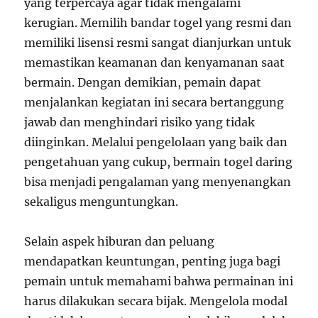
yang terpercaya agar tidak mengalami
kerugian. Memilih bandar togel yang resmi dan
memiliki lisensi resmi sangat dianjurkan untuk
memastikan keamanan dan kenyamanan saat
bermain. Dengan demikian, pemain dapat
menjalankan kegiatan ini secara bertanggung
jawab dan menghindari risiko yang tidak
diinginkan. Melalui pengelolaan yang baik dan
pengetahuan yang cukup, bermain togel daring
bisa menjadi pengalaman yang menyenangkan
sekaligus menguntungkan.
Selain aspek hiburan dan peluang
mendapatkan keuntungan, penting juga bagi
pemain untuk memahami bahwa permainan ini
harus dilakukan secara bijak. Mengelola modal