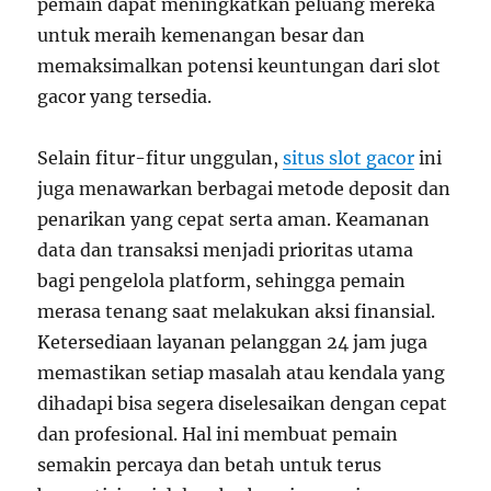
pemain dapat meningkatkan peluang mereka
untuk meraih kemenangan besar dan
memaksimalkan potensi keuntungan dari slot
gacor yang tersedia.
Selain fitur-fitur unggulan,
situs slot gacor
ini
juga menawarkan berbagai metode deposit dan
penarikan yang cepat serta aman. Keamanan
data dan transaksi menjadi prioritas utama
bagi pengelola platform, sehingga pemain
merasa tenang saat melakukan aksi finansial.
Ketersediaan layanan pelanggan 24 jam juga
memastikan setiap masalah atau kendala yang
dihadapi bisa segera diselesaikan dengan cepat
dan profesional. Hal ini membuat pemain
semakin percaya dan betah untuk terus