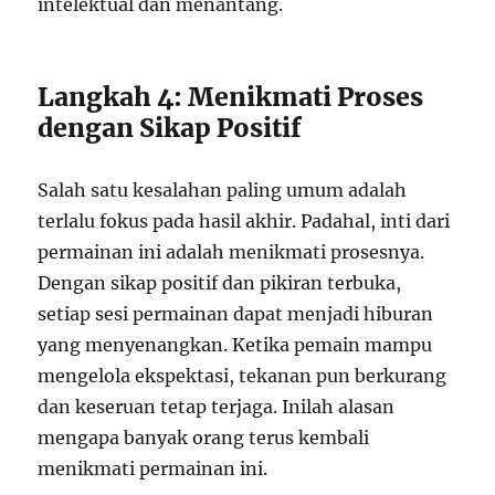
intelektual dan menantang.
Langkah 4: Menikmati Proses
dengan Sikap Positif
Salah satu kesalahan paling umum adalah
terlalu fokus pada hasil akhir. Padahal, inti dari
permainan ini adalah menikmati prosesnya.
Dengan sikap positif dan pikiran terbuka,
setiap sesi permainan dapat menjadi hiburan
yang menyenangkan. Ketika pemain mampu
mengelola ekspektasi, tekanan pun berkurang
dan keseruan tetap terjaga. Inilah alasan
mengapa banyak orang terus kembali
menikmati permainan ini.