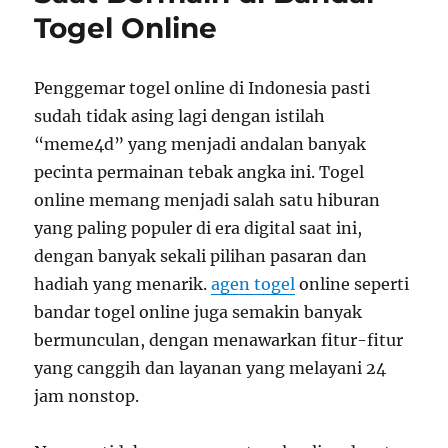
Togel Online
untuk
Menghasilkan
Profit
Lebih
Penggemar togel online di Indonesia pasti
Maksimal
sudah tidak asing lagi dengan istilah
“meme4d” yang menjadi andalan banyak
pecinta permainan tebak angka ini. Togel
online memang menjadi salah satu hiburan
yang paling populer di era digital saat ini,
dengan banyak sekali pilihan pasaran dan
hadiah yang menarik.
agen togel
online seperti
bandar togel online juga semakin banyak
bermunculan, dengan menawarkan fitur-fitur
yang canggih dan layanan yang melayani 24
jam nonstop.