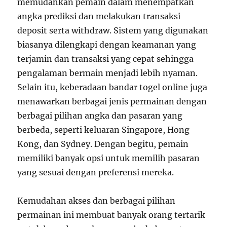
memudahkan pemain dalam menempatkan
angka prediksi dan melakukan transaksi
deposit serta withdraw. Sistem yang digunakan
biasanya dilengkapi dengan keamanan yang
terjamin dan transaksi yang cepat sehingga
pengalaman bermain menjadi lebih nyaman.
Selain itu, keberadaan bandar togel online juga
menawarkan berbagai jenis permainan dengan
berbagai pilihan angka dan pasaran yang
berbeda, seperti keluaran Singapore, Hong
Kong, dan Sydney. Dengan begitu, pemain
memiliki banyak opsi untuk memilih pasaran
yang sesuai dengan preferensi mereka.
Kemudahan akses dan berbagai pilihan
permainan ini membuat banyak orang tertarik