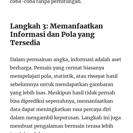
coba-coba tanpa perhitungan.
Langkah 3: Memanfaatkan
Informasi dan Pola yang
Tersedia
Dalam permainan angka, informasi adalah aset
berharga. Pemain yang cermat biasanya
mempelajari pola, statistik, atau riwayat hasil
sebelumnya untuk mendapatkan gambaran
yang lebih luas. Meskipun hasil tidak pernah
bisa diprediksi sepenuhnya, memanfaatkan
data dapat meningkatkan rasa percaya diri
dalam mengambil keputusan. Langkah ini juga
membuat pengalaman bermain terasa lebih