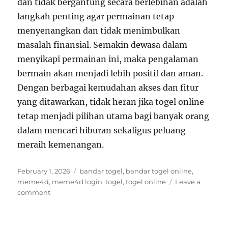
dan tidak bergantung secara berlebihan adalah
langkah penting agar permainan tetap
menyenangkan dan tidak menimbulkan
masalah finansial. Semakin dewasa dalam
menyikapi permainan ini, maka pengalaman
bermain akan menjadi lebih positif dan aman.
Dengan berbagai kemudahan akses dan fitur
yang ditawarkan, tidak heran jika togel online
tetap menjadi pilihan utama bagi banyak orang
dalam mencari hiburan sekaligus peluang
meraih kemenangan.
Posted
Tags
February 1, 2026
bandar togel
,
bandar togel online
,
on
meme4d
,
meme4d login
,
togel
,
togel online
Leave a
on
comment
Prediksi
Togel
Pasti