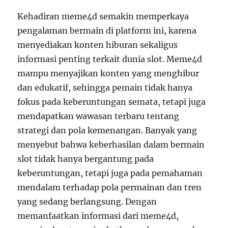
Kehadiran meme4d semakin memperkaya
pengalaman bermain di platform ini, karena
menyediakan konten hiburan sekaligus
informasi penting terkait dunia slot. Meme4d
mampu menyajikan konten yang menghibur
dan edukatif, sehingga pemain tidak hanya
fokus pada keberuntungan semata, tetapi juga
mendapatkan wawasan terbaru tentang
strategi dan pola kemenangan. Banyak yang
menyebut bahwa keberhasilan dalam bermain
slot tidak hanya bergantung pada
keberuntungan, tetapi juga pada pemahaman
mendalam terhadap pola permainan dan tren
yang sedang berlangsung. Dengan
memanfaatkan informasi dari meme4d,