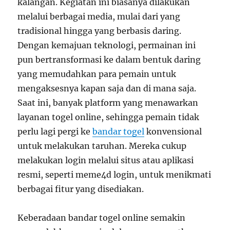
kalangan. Kegiatan ini biasanya dilakukan
melalui berbagai media, mulai dari yang
tradisional hingga yang berbasis daring.
Dengan kemajuan teknologi, permainan ini
pun bertransformasi ke dalam bentuk daring
yang memudahkan para pemain untuk
mengaksesnya kapan saja dan di mana saja.
Saat ini, banyak platform yang menawarkan
layanan togel online, sehingga pemain tidak
perlu lagi pergi ke
bandar togel
konvensional
untuk melakukan taruhan. Mereka cukup
melakukan login melalui situs atau aplikasi
resmi, seperti meme4d login, untuk menikmati
berbagai fitur yang disediakan.
Keberadaan bandar togel online semakin