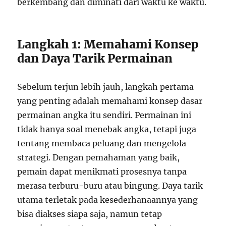
berkembang dan diminati dari waktu ke waktu.
Langkah 1: Memahami Konsep
dan Daya Tarik Permainan
Sebelum terjun lebih jauh, langkah pertama
yang penting adalah memahami konsep dasar
permainan angka itu sendiri. Permainan ini
tidak hanya soal menebak angka, tetapi juga
tentang membaca peluang dan mengelola
strategi. Dengan pemahaman yang baik,
pemain dapat menikmati prosesnya tanpa
merasa terburu-buru atau bingung. Daya tarik
utama terletak pada kesederhanaannya yang
bisa diakses siapa saja, namun tetap