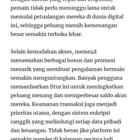
pemain tidak perlu menunggu lama untuk
memulai petualangan mereka di dunia digital
ini, sehingga peluang meraih kemenangan
besar semakin terbuka lebar.
Selain kemudahan akses, meme4d
menawarkan berbagai bonus dan promosi
menarik yang membuat pengalaman bermain
semakin menguntungkan. Banyak pengguna
memanfaatkan fitur ini untuk meningkatkan
peluang menang dan memperbesar saldo akun
mereka. Keamanan transaksi juga menjadi
prioritas utama, dengan sistem enkripsi
canggih yang melindungi setiap data pribadi
dan keuangan. Tidak heran jika platform ini
semakin populer di kalangan pecinta judi