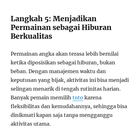
Langkah 5: Menjadikan
Permainan sebagai Hiburan
Berkualitas
Permainan angka akan terasa lebih bernilai
ketika diposisikan sebagai hiburan, bukan
beban. Dengan manajemen waktu dan
keputusan yang bijak, aktivitas ini bisa menjadi
selingan menarik di tengah rutinitas harian.
Banyak pemain memilih
toto
karena
fleksibilitas dan kemudahannya, sehingga bisa
dinikmati kapan saja tanpa mengganggu
aktivitas utama.