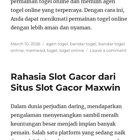
permainan togel online dan memilih agen
togel online yang terpercaya. Dengan cara ini,
Anda dapat menikmati permainan togel online
dengan lebih aman dan nyaman.
Posted
Tags
March 10, 2026
agen togel
,
bandar togel
,
bandar togel
on
on
online
,
meme4d
,
togel
,
togel online
Leave a comment
Cara
Menga
Modal
Rahasia Slot Gacor dari
Saat
Berma
Situs Slot Gacor Maxwin
di
Banda
Togel
Dalam dunia perjudian daring, mendapatkan
Onlin
pengalaman menyenangkan sambil meraih
keuntungan besar menjadi impian banyak
pemain. Salah satu platform yang sedang naik