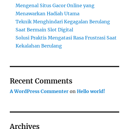
Mengenal Situs Gacor Online yang
Menawarkan Hadiah Utama
Teknik Menghindari Kegagalan Berulang
Saat Bermain Slot Digital
Solusi Praktis Mengatasi Rasa Frustrasi Saat
Kekalahan Berulang
Recent Comments
A WordPress Commenter
on
Hello world!
Archives