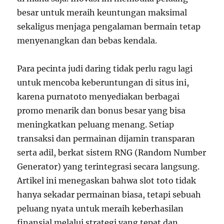
besar untuk meraih keuntungan maksimal
sekaligus menjaga pengalaman bermain tetap
menyenangkan dan bebas kendala.
Para pecinta judi daring tidak perlu ragu lagi
untuk mencoba keberuntungan di situs ini,
karena purnatoto menyediakan berbagai
promo menarik dan bonus besar yang bisa
meningkatkan peluang menang. Setiap
transaksi dan permainan dijamin transparan
serta adil, berkat sistem RNG (Random Number
Generator) yang terintegrasi secara langsung.
Artikel ini menegaskan bahwa slot toto tidak
hanya sekadar permainan biasa, tetapi sebuah
peluang nyata untuk meraih keberhasilan
finansial melalui strategi yang tepat dan