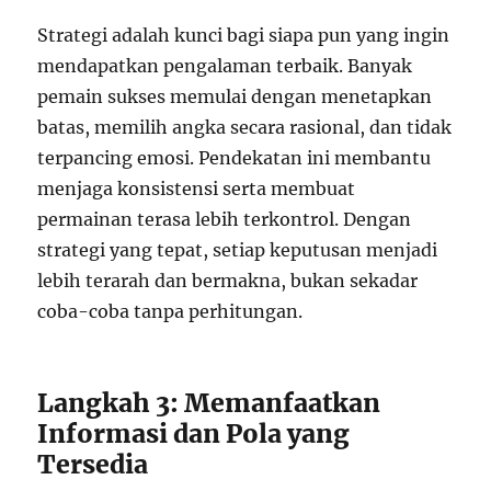
Strategi adalah kunci bagi siapa pun yang ingin
mendapatkan pengalaman terbaik. Banyak
pemain sukses memulai dengan menetapkan
batas, memilih angka secara rasional, dan tidak
terpancing emosi. Pendekatan ini membantu
menjaga konsistensi serta membuat
permainan terasa lebih terkontrol. Dengan
strategi yang tepat, setiap keputusan menjadi
lebih terarah dan bermakna, bukan sekadar
coba-coba tanpa perhitungan.
Langkah 3: Memanfaatkan
Informasi dan Pola yang
Tersedia