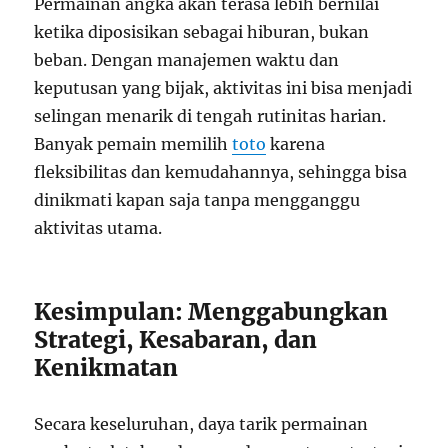
Permainan angka akan terasa lebih bernilai
ketika diposisikan sebagai hiburan, bukan
beban. Dengan manajemen waktu dan
keputusan yang bijak, aktivitas ini bisa menjadi
selingan menarik di tengah rutinitas harian.
Banyak pemain memilih
toto
karena
fleksibilitas dan kemudahannya, sehingga bisa
dinikmati kapan saja tanpa mengganggu
aktivitas utama.
Kesimpulan: Menggabungkan
Strategi, Kesabaran, dan
Kenikmatan
Secara keseluruhan, daya tarik permainan