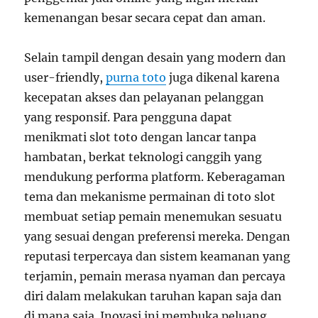
kemenangan besar secara cepat dan aman.
Selain tampil dengan desain yang modern dan
user-friendly,
purna toto
juga dikenal karena
kecepatan akses dan pelayanan pelanggan
yang responsif. Para pengguna dapat
menikmati slot toto dengan lancar tanpa
hambatan, berkat teknologi canggih yang
mendukung performa platform. Keberagaman
tema dan mekanisme permainan di toto slot
membuat setiap pemain menemukan sesuatu
yang sesuai dengan preferensi mereka. Dengan
reputasi terpercaya dan sistem keamanan yang
terjamin, pemain merasa nyaman dan percaya
diri dalam melakukan taruhan kapan saja dan
di mana saja. Inovasi ini membuka peluang