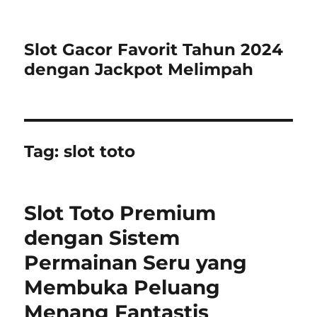
Slot Gacor Favorit Tahun 2024
dengan Jackpot Melimpah
Tag:
slot toto
Slot Toto Premium
dengan Sistem
Permainan Seru yang
Membuka Peluang
Menang Fantastis