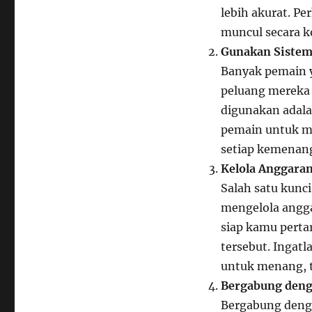
lebih akurat. Pe
muncul secara k
Gunakan Sistem
Banyak pemain 
peluang mereka 
digunakan adal
pemain untuk me
setiap kemenang
Kelola Anggaran
Salah satu kunc
mengelola angga
siap kamu perta
tersebut. Ingat
untuk menang, t
Bergabung deng
Bergabung denga