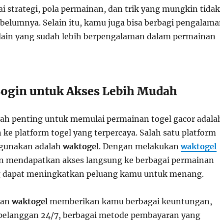
 strategi, pola permainan, dan trik yang mungkin tidak
belumnya. Selain itu, kamu juga bisa berbagi pengalam
lain yang sudah lebih berpengalaman dalam permainan
ogin untuk Akses Lebih Mudah
kah penting untuk memulai permainan togel gacor adala
ke platform togel yang terpercaya. Salah satu platform
 gunakan adalah
waktogel
. Dengan melakukan
waktogel
n mendapatkan akses langsung ke berbagai permainan
ng dapat meningkatkan peluang kamu untuk menang.
gan
waktogel
memberikan kamu berbagai keuntungan,
 pelanggan 24/7, berbagai metode pembayaran yang