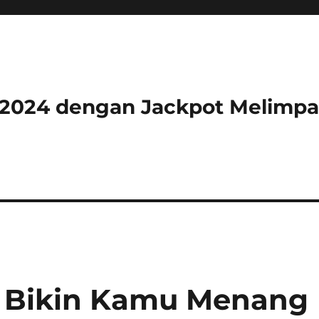
n 2024 dengan Jackpot Melimp
g Bikin Kamu Menang