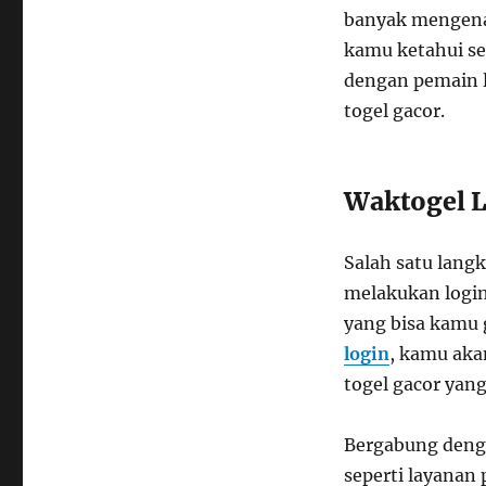
banyak mengenai
kamu ketahui se
dengan pemain 
togel gacor.
Waktogel L
Salah satu lang
melakukan login 
yang bisa kamu
login
, kamu aka
togel gacor ya
Bergabung den
seperti layanan