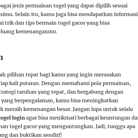
agai jenis permainan togel yang dapat dipilih sesuai
simu. Selain itu, kamu juga bisa mendapatkan informasi
 trik dan tips bermain togel gacor yang bisa
eluang kemenanganmu.
n
lah pilihan tepat bagi kamu yang ingin merasakan
iap kali putaran. Dengan memahami pola permainan,
ategi taruhan yang tepat, dan bergabung dengan
l yang berpengalaman, kamu bisa meningkatkan
 meraih kemenangan besar. Jangan lupa untuk selalu
ogel login
agar bisa menikmati berbagai keuntungan d
nan togel gacor yang menguntungkan. Jadi, tunggu apa
ang dan buktikan sendiri!