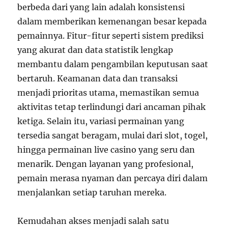
berbeda dari yang lain adalah konsistensi
dalam memberikan kemenangan besar kepada
pemainnya. Fitur-fitur seperti sistem prediksi
yang akurat dan data statistik lengkap
membantu dalam pengambilan keputusan saat
bertaruh. Keamanan data dan transaksi
menjadi prioritas utama, memastikan semua
aktivitas tetap terlindungi dari ancaman pihak
ketiga. Selain itu, variasi permainan yang
tersedia sangat beragam, mulai dari slot, togel,
hingga permainan live casino yang seru dan
menarik. Dengan layanan yang profesional,
pemain merasa nyaman dan percaya diri dalam
menjalankan setiap taruhan mereka.
Kemudahan akses menjadi salah satu