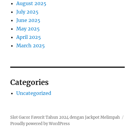
August 2025
July 2025
June 2025
May 2025
April 2025
March 2025
Categories
Uncategorized
Slot Gacor Favorit Tahun 2024 dengan Jackpot Melimpah
Proudly powered by WordPress