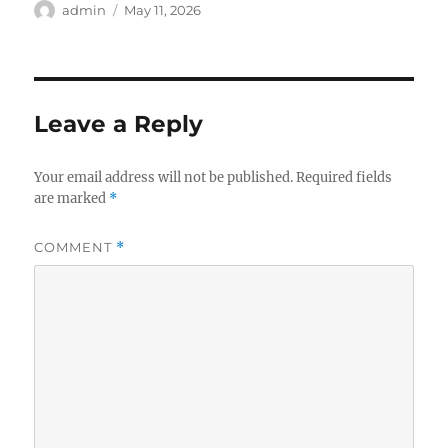
Author
Posted
admin
May 11, 2026
on
Leave a Reply
Your email address will not be published.
Required fields
are marked
*
COMMENT
*