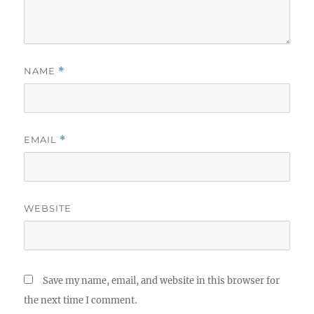
NAME
*
EMAIL
*
WEBSITE
Save my name, email, and website in this browser for
the next time I comment.