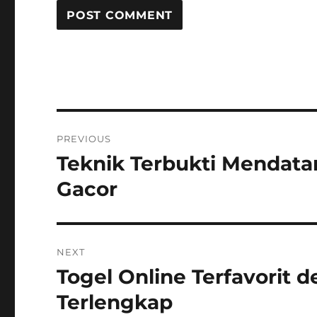
Post
PREVIOUS
navigation
Teknik Terbukti Mendata
Previous
post:
Gacor
NEXT
Togel Online Terfavorit
Next
post:
Terlengkap