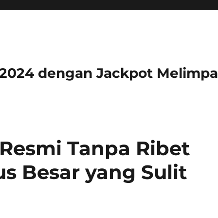
n 2024 dengan Jackpot Melimp
Resmi Tanpa Ribet
s Besar yang Sulit