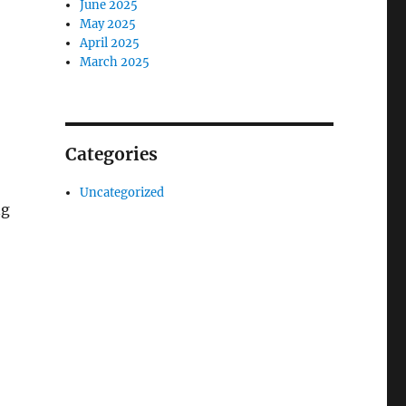
June 2025
May 2025
April 2025
March 2025
Categories
Uncategorized
ng