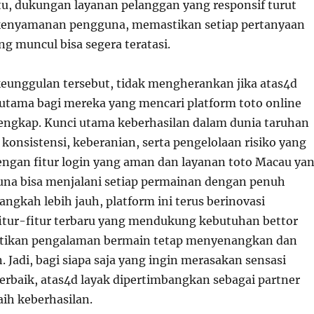
itu, dukungan layanan pelanggan yang responsif turut
enyamanan pengguna, memastikan setiap pertanyaan
g muncul bisa segera teratasi.
unggulan tersebut, tidak mengherankan jika atas4d
 utama bagi mereka yang mencari platform toto online
lengkap. Kunci utama keberhasilan dalam dunia taruhan
a konsistensi, keberanian, serta pengelolaan risiko yang
engan fitur login yang aman dan layanan toto Macau ya
na bisa menjalani setiap permainan dengan penuh
langkah lebih jauh, platform ini terus berinovasi
tur-fitur terbaru yang mendukung kebutuhan bettor
ikan pengalaman bermain tetap menyenangkan dan
Jadi, bagi siapa saja yang ingin merasakan sensasi
terbaik, atas4d layak dipertimbangkan sebagai partner
aih keberhasilan.