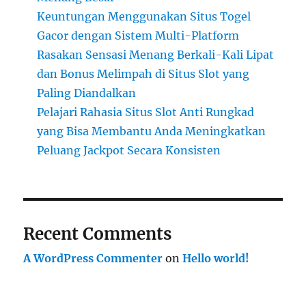
Keuntungan Menggunakan Situs Togel
Gacor dengan Sistem Multi-Platform
Rasakan Sensasi Menang Berkali-Kali Lipat
dan Bonus Melimpah di Situs Slot yang
Paling Diandalkan
Pelajari Rahasia Situs Slot Anti Rungkad
yang Bisa Membantu Anda Meningkatkan
Peluang Jackpot Secara Konsisten
Recent Comments
A WordPress Commenter
on
Hello world!