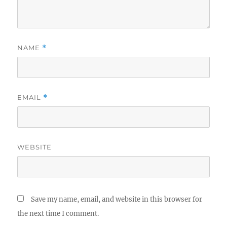
NAME
*
EMAIL
*
WEBSITE
Save my name, email, and website in this browser for
the next time I comment.