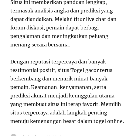
Situs ini memberikan panduan lengkap,
termasuk analisis angka dan prediksi yang
dapat diandalkan. Melalui fitur live chat dan
forum diskusi, pemain dapat berbagi
pengalaman dan meningkatkan peluang
menang secara bersama.
Dengan reputasi terpercaya dan banyak
testimonial positif, situs Togel gacor terus
berkembang dan menarik minat banyak
pemain. Keamanan, kenyamanan, serta
prediksi akurat menjadi keunggulan utama
yang membuat situs ini tetap favorit. Memilih
situs terpercaya adalah langkah penting
menuju kemenangan besar dalam togel online.