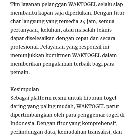
Tim layanan pelanggan WAKTOGEL selalu siap
membantu kapan saja diperlukan. Dengan fitur
chat langsung yang tersedia 24 jam, semua
pertanyaan, keluhan, atau masalah teknis
dapat diselesaikan dengan cepat dan secara
profesional. Pelayanan yang responsif ini
menunjukkan komitmen WAKTOGEL dalam
memberikan pengalaman terbaik bagi para
pemain.
Kesimpulan
Sebagai platform resmi untuk hiburan togel
daring yang paling mudah, WAKTOGEL patut
dipertimbangkan oleh para penggemar togel di
Indonesia. Dengan fitur yang komprehensif,
perlindungan data, kemudahan transaksi, dan