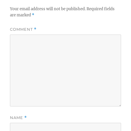
Your email address will not be published.
Required fields
are marked
*
COMMENT
*
NAME
*