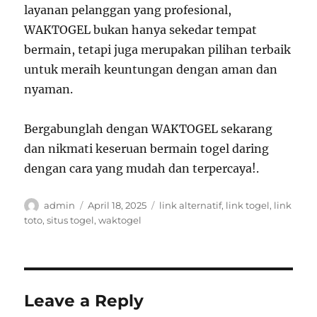
layanan pelanggan yang profesional,
WAKTOGEL bukan hanya sekedar tempat
bermain, tetapi juga merupakan pilihan terbaik
untuk meraih keuntungan dengan aman dan
nyaman.
Bergabunglah dengan WAKTOGEL sekarang
dan nikmati keseruan bermain togel daring
dengan cara yang mudah dan terpercaya!.
Author
Posted
Tags
admin
April 18, 2025
link alternatif
,
link togel
,
link
on
toto
,
situs togel
,
waktogel
Leave a Reply