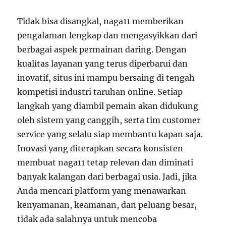
Tidak bisa disangkal, naga11 memberikan
pengalaman lengkap dan mengasyikkan dari
berbagai aspek permainan daring. Dengan
kualitas layanan yang terus diperbarui dan
inovatif, situs ini mampu bersaing di tengah
kompetisi industri taruhan online. Setiap
langkah yang diambil pemain akan didukung
oleh sistem yang canggih, serta tim customer
service yang selalu siap membantu kapan saja.
Inovasi yang diterapkan secara konsisten
membuat naga11 tetap relevan dan diminati
banyak kalangan dari berbagai usia. Jadi, jika
Anda mencari platform yang menawarkan
kenyamanan, keamanan, dan peluang besar,
tidak ada salahnya untuk mencoba