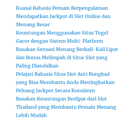
Kuasai Rahasia Pemain Berpengalaman
Mendapatkan Jackpot di Slot Online dan
Menang Besar
Keuntungan Menggunakan Situs Togel
Gacor dengan Sistem Multi-Platform
Rasakan Sensasi Menang Berkali-Kali Lipat
dan Bonus Melimpah di Situs Slot yang
Paling Diandalkan
Pelajari Rahasia Situs Slot Anti Rungkad
yang Bisa Membantu Anda Meningkatkan
Peluang Jackpot Secara Konsisten
Rasakan Keuntungan Berlipat dari Slot
Thailand yang Membantu Pemain Menang
Lebih Mudah