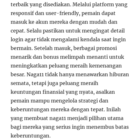
terbaik yang disediakan. Melalui platform yang
responsif dan user-friendly, pemain dapat
masuk ke akun mereka dengan mudah dan
cepat. Selalu pastikan untuk mengingat detail
login agar tidak mengalami kendala saat ingin
bermain. Setelah masuk, berbagai promosi
menarik dan bonus melimpah menanti untuk
meningkatkan peluang meraih kemenangan
besar. Naga11 tidak hanya menawarkan hiburan
semata, tetapi juga peluang meraih
keuntungan finansial yang nyata, asalkan
pemain mampu mengelola strategi dan
keberuntungan mereka dengan tepat. Inilah
yang membuat naga11 menjadi pilihan utama
bagi mereka yang serius ingin menembus batas
keberuntungan.