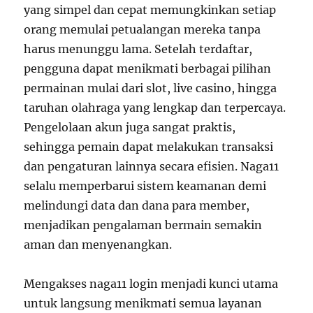
yang simpel dan cepat memungkinkan setiap
orang memulai petualangan mereka tanpa
harus menunggu lama. Setelah terdaftar,
pengguna dapat menikmati berbagai pilihan
permainan mulai dari slot, live casino, hingga
taruhan olahraga yang lengkap dan terpercaya.
Pengelolaan akun juga sangat praktis,
sehingga pemain dapat melakukan transaksi
dan pengaturan lainnya secara efisien. Naga11
selalu memperbarui sistem keamanan demi
melindungi data dan dana para member,
menjadikan pengalaman bermain semakin
aman dan menyenangkan.
Mengakses naga11 login menjadi kunci utama
untuk langsung menikmati semua layanan