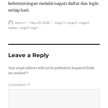
keberuntungan melalui naga11 daftar dan login
setiap hari.
Author
Posted
Tags
admin
May 29, 2026
naga 11
,
naga11
,
naga11
on
daftar
,
naga11 login
Leave a Reply
Your email address will not be published.
Required fields
are marked
*
COMMENT
*