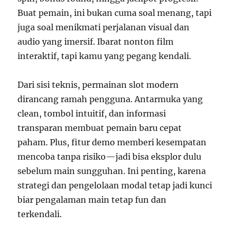
Buat pemain, ini bukan cuma soal menang, tapi
juga soal menikmati perjalanan visual dan
audio yang imersif. Ibarat nonton film
interaktif, tapi kamu yang pegang kendali.
Dari sisi teknis, permainan slot modern
dirancang ramah pengguna. Antarmuka yang
clean, tombol intuitif, dan informasi
transparan membuat pemain baru cepat
paham. Plus, fitur demo memberi kesempatan
mencoba tanpa risiko—jadi bisa eksplor dulu
sebelum main sungguhan. Ini penting, karena
strategi dan pengelolaan modal tetap jadi kunci
biar pengalaman main tetap fun dan
terkendali.