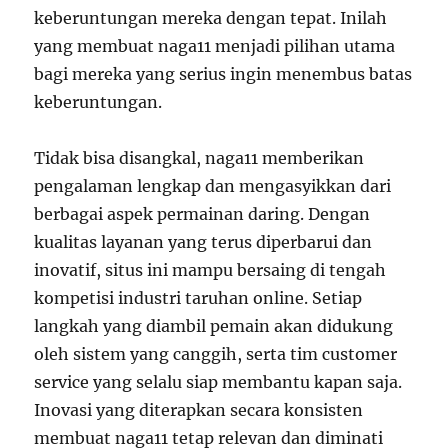
keberuntungan mereka dengan tepat. Inilah
yang membuat naga11 menjadi pilihan utama
bagi mereka yang serius ingin menembus batas
keberuntungan.
Tidak bisa disangkal, naga11 memberikan
pengalaman lengkap dan mengasyikkan dari
berbagai aspek permainan daring. Dengan
kualitas layanan yang terus diperbarui dan
inovatif, situs ini mampu bersaing di tengah
kompetisi industri taruhan online. Setiap
langkah yang diambil pemain akan didukung
oleh sistem yang canggih, serta tim customer
service yang selalu siap membantu kapan saja.
Inovasi yang diterapkan secara konsisten
membuat naga11 tetap relevan dan diminati