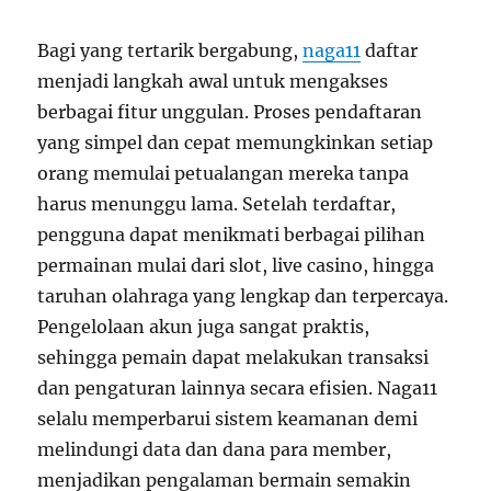
Bagi yang tertarik bergabung,
naga11
daftar
menjadi langkah awal untuk mengakses
berbagai fitur unggulan. Proses pendaftaran
yang simpel dan cepat memungkinkan setiap
orang memulai petualangan mereka tanpa
harus menunggu lama. Setelah terdaftar,
pengguna dapat menikmati berbagai pilihan
permainan mulai dari slot, live casino, hingga
taruhan olahraga yang lengkap dan terpercaya.
Pengelolaan akun juga sangat praktis,
sehingga pemain dapat melakukan transaksi
dan pengaturan lainnya secara efisien. Naga11
selalu memperbarui sistem keamanan demi
melindungi data dan dana para member,
menjadikan pengalaman bermain semakin