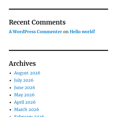
Recent Comments
A WordPress Commenter
on
Hello world!
Archives
August 2026
July 2026
June 2026
May 2026
April 2026
March 2026
February 2026