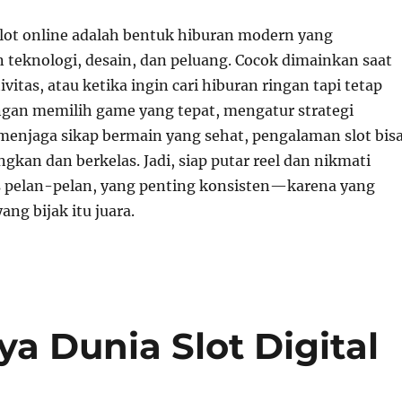
slot online adalah bentuk hiburan modern yang
eknologi, desain, dan peluang. Cocok dimainkan saat
tivitas, atau ketika ingin cari hiburan ringan tapi tetap
gan memilih game yang tepat, mengatur strategi
menjaga sikap bermain yang sehat, pengalaman slot bis
kan dan berkelas. Jadi, siap putar reel dan nikmati
pelan-pelan, yang penting konsisten—karena yang
yang bijak itu juara.
a Dunia Slot Digital