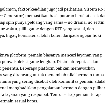
laman, faktor keadilan juga jadi perhatian. Sistem RN
Generator) memastikan hasil putaran bersifat acak da
setiap spin punya peluang yang sama—no drama, no settin
tur waktu, pilih game dengan RTP yang sesuai, dan
a. Ingat, konsistensi lebih keren daripada ngejar hoki
knya platform, pemain biasanya mencari layanan yang
an punya koleksi game lengkap. Di sinilah reputasi dan
i penentu. Beberapa platform bahkan menawarkan
s yang dirancang untuk menambah nilai bermain tanpa
tu nama yang sering disebut oleh komunitas pemain adala
ikenal menghadirkan pengalaman bermain dengan piliha
rta layanan yang responsif. Tentu, setiap pemain tetap
bermain sesuai batas.