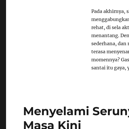
Pada akhirnya, 
menggabungkan t
rehat, di sela ak
menantang. Den
sederhana, dan 
terasa menyenang
momennya? Gas 
santai itu gaya, 
Menyelami Seruny
Masa Kini