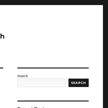
ah
Search
SEARCH