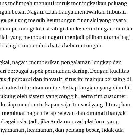
nus melimpah menanti untuk meningkatkan peluang
gan besar. Naga11 tidak hanya menawarkan hiburan
juga peluang meraih keuntungan finansial yang nyata,
 mampu mengelola strategi dan keberuntungan mereka
nilah yang membuat naga11 menjadi pilihan utama bagi
rius ingin menembus batas keberuntungan.
ngkal, naga11 memberikan pengalaman lengkap dan
ri berbagai aspek permainan daring. Dengan kualitas
us diperbarui dan inovatif, situs ini mampu bersaing di
 industri taruhan online. Setiap langkah yang diambil
ukung oleh sistem yang canggih, serta tim customer
alu siap membantu kapan saja. Inovasi yang diterapkan
n membuat naga11 tetap relevan dan diminati banyak
rbagai usia. Jadi, jika Anda mencari platform yang
yamanan, keamanan, dan peluang besar, tidak ada