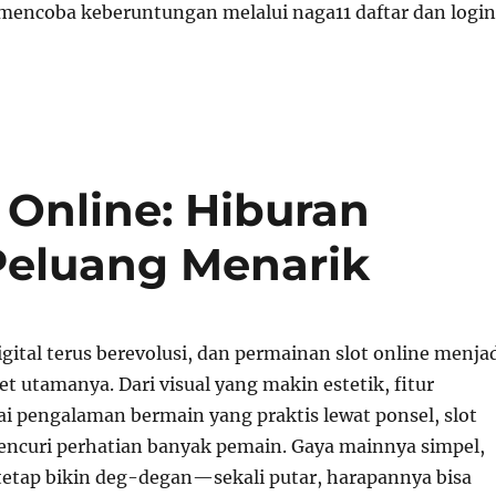
mencoba keberuntungan melalui naga11 daftar dan login
 Online: Hiburan
eluang Menarik
gital terus berevolusi, dan permainan slot online menja
t utamanya. Dari visual yang makin estetik, fitur
ai pengalaman bermain yang praktis lewat ponsel, slot
encuri perhatian banyak pemain. Gaya mainnya simpel,
 tetap bikin deg-degan—sekali putar, harapannya bisa